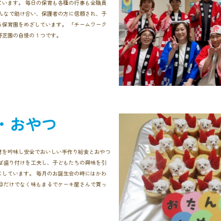
います。 毎日の保育も各種の行事も全職員
んなで助け合い、保護者の方に信頼され、子
保育園をめざしています。 「チームワーク
野芝園の自慢の１つです。
・おやつ
材を吟味し安全でおいしい手作り給食とおやつ
ば盛り付けを工夫し、子どもたちの興味を引
しています。 毎月のお誕生会の時にはかわ
目だけでなく味もまるでケーキ屋さんで買っ