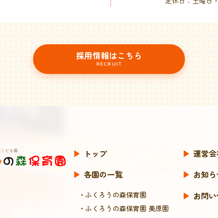
定休日：土曜日
採用情報はこちら
RECRUIT
▶︎
トップ
▶︎
運営会
▶︎
各園の一覧
▶︎
お知ら
・ふくろうの森保育園
▶︎
お問い
・ふくろうの森保育園 美原園