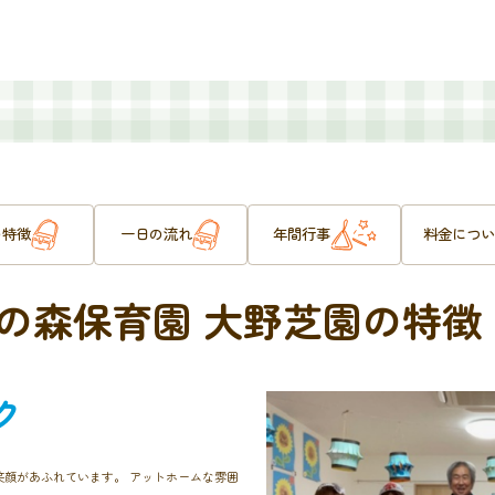
の特徴
一日の流れ
年間行事
料金につい
の森保育園 大野芝園の特徴
ク
顔があふれています。 アットホームな雰囲