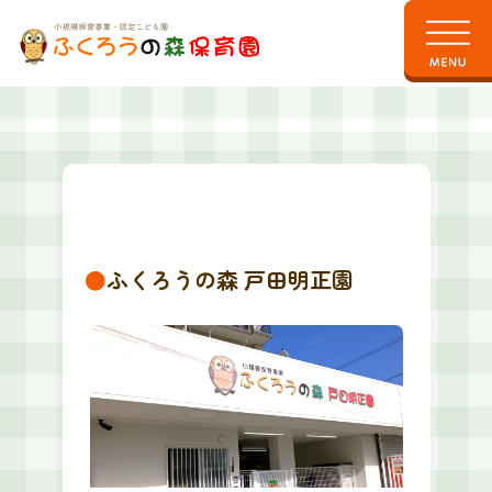
●
ふくろうの森 戸田明正園